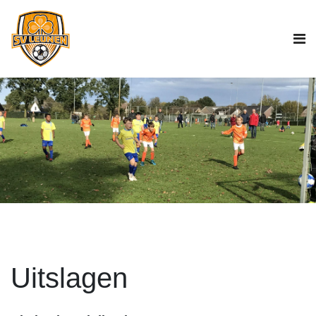
Uitslagen