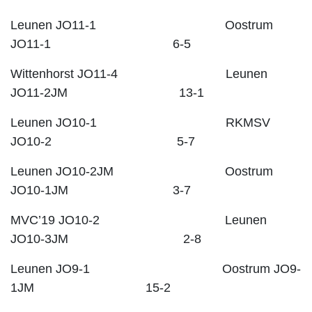
Leunen JO11-1 Oostrum
JO11-1 6-5
Wittenhorst JO11-4 Leunen
JO11-2JM 13-1
Leunen JO10-1 RKMSV
JO10-2 5-7
Leunen JO10-2JM Oostrum
JO10-1JM 3-7
MVC’19 JO10-2 Leunen
JO10-3JM 2-8
Leunen JO9-1 Oostrum JO9-
1JM 15-2