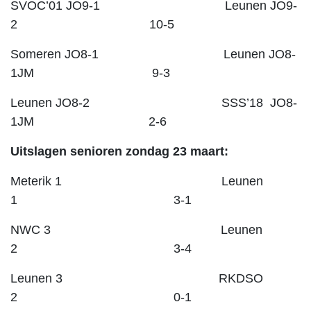
SVOC’01 JO9-1 Leunen JO9-
2 10-5
Someren JO8-1 Leunen JO8-
1JM 9-3
Leunen JO8-2 SSS’18 JO8-
1JM 2-6
Uitslagen senioren zondag 23 maart:
Meterik 1 Leunen
1 3-1
NWC 3 Leunen
2 3-4
Leunen 3 RKDSO
2 0-1