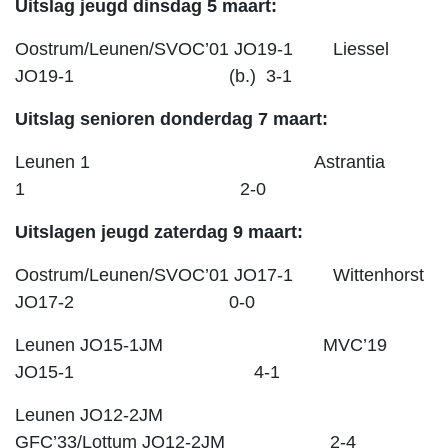
Uitslag jeugd dinsdag 5 maart:
Oostrum/Leunen/SVOC’01 JO19-1 Liessel
JO19-1 (b.) 3-1
Uitslag senioren donderdag 7 maart:
Leunen 1 Astrantia
1 2-0
Uitslagen jeugd zaterdag 9 maart:
Oostrum/Leunen/SVOC’01 JO17-1 Wittenhorst
JO17-2 0-0
Leunen JO15-1JM MVC’19
JO15-1 4-1
Leunen JO12-2JM
GFC’33/Lottum JO12-2JM 2-4