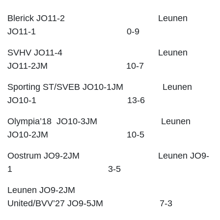
Blerick JO11-2 Leunen
JO11-1 0-9
SVHV JO11-4 Leunen
JO11-2JM 10-7
Sporting ST/SVEB JO10-1JM Leunen
JO10-1 13-6
Olympia’18 JO10-3JM Leunen
JO10-2JM 10-5
Oostrum JO9-2JM Leunen JO9-
1 3-5
Leunen JO9-2JM
United/BVV’27 JO9-5JM 7-3