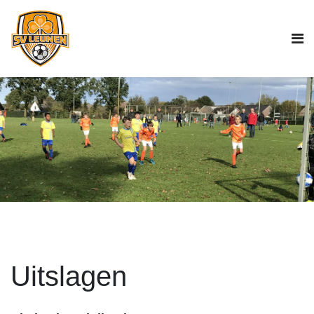
Uitslagen